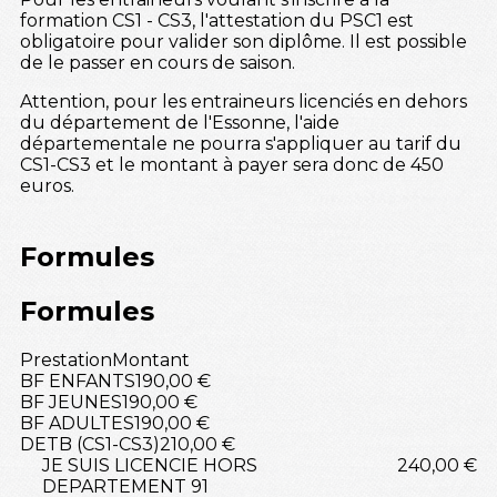
formation CS1 - CS3, l'attestation du PSC1 est
obligatoire pour valider son diplôme. Il est possible
de le passer en cours de saison.
Attention, pour les entraineurs licenciés en dehors
du département de l'Essonne, l'aide
départementale ne pourra s'appliquer au tarif du
CS1-CS3 et le montant à payer sera donc de 450
euros.
Formules
Formules
Prestation
Montant
BF ENFANTS
190,00 €
BF JEUNES
190,00 €
BF ADULTES
190,00 €
DETB (CS1-CS3)
210,00 €
JE SUIS LICENCIE HORS
240,00 €
DEPARTEMENT 91