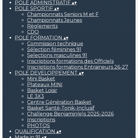
POLE ADMINISTRATIF
▴
▾
POLE SPORTIF
▴
▾
Championnats Seniors M et F
Championnats Jeunes
Règlements
CDO
POLE FORMATION
▴
▾
Commission technique
Sélection féminines 91
Selections masculines 91
Inscriptions formations des Officiels
Inscriptions formations Entraineurs 26-27
POLE DEVELOPPEMENT
▴
▾
Mini Basket
Plateaux MINI
Basket Loisir
LE 3X3
Centre Génération Basket
Basket Santé-Tonik-Inclusif
Challenge Benjamin(e)s 2025-2026
Inscriptions
PHOTOS
QUALIFICATION
▴
▾
Made in 91
▴
▾