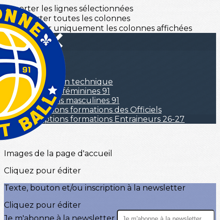
Exporter les lignes sélectionnées
Exporter toutes les colonnes
Exporter uniquement les colonnes affichées
Menu
<
>
Commission technique
Sélection féminines 91
Selections masculines 91
Inscriptions formations des Officiels
Inscriptions formations Entraineurs 26-27
?>
Images de la page d'accueil
Cliquez pour éditer
Texte, bouton et/ou inscription à la newsletter
Cliquez pour éditer
Je m'abonne à la newsletter