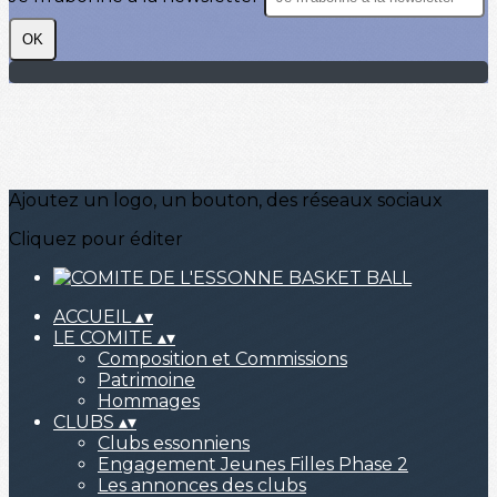
OK
Ajoutez un logo, un bouton, des réseaux sociaux
Cliquez pour éditer
ACCUEIL
▴
▾
LE COMITE
▴
▾
Composition et Commissions
Patrimoine
Hommages
CLUBS
▴
▾
Clubs essonniens
Engagement Jeunes Filles Phase 2
Les annonces des clubs