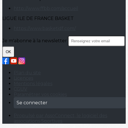
http://www.ffbb.com/accueil
LIGUE ILE DE FRANCE BASKET
https://www.basketidf.com/
Je m'abonne à la newsletter
OK
Plan du site
Licences
Mentions légales
CGUV
Paramétrer vos cookies
Se connecter
Propulsé par AssoConnect, le logiciel des
associations Sportives