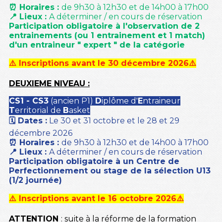
⏰ Horaires :
de 9h30 à 12h30 et de 14h00 à 17h00
📍 Lieux :
A déterminer / en cours de réservation
Participation obligatoire à l'observation de 2
entrainements (ou 1 entrainement et 1 match)
d'un entraineur " expert " de la catégorie
⚠️ Inscriptions avant le 30 décembre 2026⚠️
DEUXIEME NIVEAU :
CS1 - CS3
(ancien P1)
D
iplôme d'
E
ntraineur
T
erritorial de
B
asket
🗓️ Dates :
Le 30 et 31 octobre et le 28 et 29
décembre 2026
⏰ Horaires :
de 9h30 à 12h30 et de 14h00 à 17h00
📍 Lieux :
A déterminer / en cours de réservation
Participation obligatoire à un Centre de
Perfectionnement ou stage de la sélection U13
(1/2 journée)
⚠️ Inscriptions avant le 16 octobre 2026⚠️
ATTENTION
: suite à la réforme de la formation