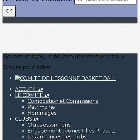
OK
Ajoutez un logo, un bouton, des réseaux sociaux
Cliquez pour éditer
ACCUEIL
▴
▾
LE COMITE
▴
▾
Composition et Commissions
Patrimoine
Hommages
CLUBS
▴
▾
Clubs essonniens
Engagement Jeunes Filles Phase 2
Les annonces des clubs