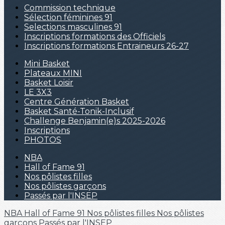
Commission technique
Sélection féminines 91
Selections masculines 91
Inscriptions formations des Officiels
Inscriptions formations Entraineurs 26-27
Mini Basket
Plateaux MINI
Basket Loisir
LE 3X3
Centre Génération Basket
Basket Santé-Tonik-Inclusif
Challenge Benjamin(e)s 2025-2026
Inscriptions
PHOTOS
NBA
Hall of Fame 91
Nos pôlistes filles
Nos pôlistes garçons
Passés par l'INSEP
NBA
Hall of Fame 91
Nos pôlistes filles
Nos pôlistes
garçons
Passés par l'INSEP