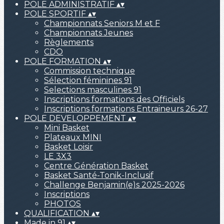
POLE ADMINISTRATIF
▴
▾
POLE SPORTIF
▴
▾
Championnats Seniors M et F
Championnats Jeunes
Règlements
CDO
POLE FORMATION
▴
▾
Commission technique
Sélection féminines 91
Selections masculines 91
Inscriptions formations des Officiels
Inscriptions formations Entraineurs 26-27
POLE DEVELOPPEMENT
▴
▾
Mini Basket
Plateaux MINI
Basket Loisir
LE 3X3
Centre Génération Basket
Basket Santé-Tonik-Inclusif
Challenge Benjamin(e)s 2025-2026
Inscriptions
PHOTOS
QUALIFICATION
▴
▾
Made in 91
▴
▾