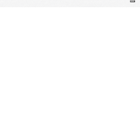
© 2021 l Comité de l'Essonne de Basket-Ball
Fédération Française de BasketBall
http://www.ffbb.com/accueil
LIGUE ILE DE FRANCE BASKET
https://www.basketidf.com/
Je m'abonne à la newsletter
OK
Plan du site
Licences
Mentions légales
CGUV
Paramétrer vos cookies
Se connecter