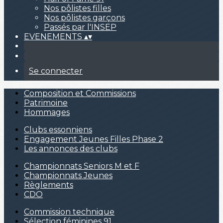
Nos pôlistes filles
Nos pôlistes garçons
Passés par l'INSEP
EVENEMENTS
▴
▾
Se connecter
Composition et Commissions
Patrimoine
Hommages
Clubs essonniens
Engagement Jeunes Filles Phase 2
Les annonces des clubs
Championnats Seniors M et F
Championnats Jeunes
Règlements
CDO
Commission technique
Sélection féminines 91