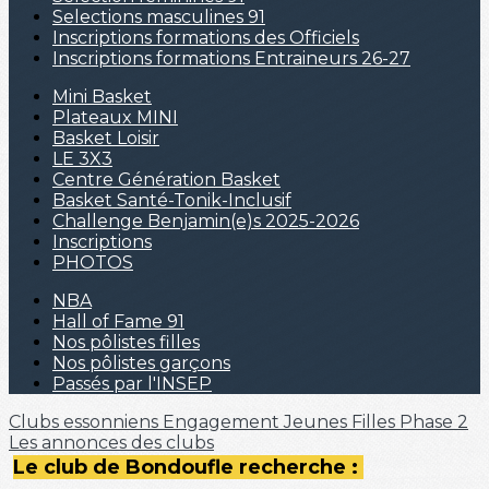
Selections masculines 91
Inscriptions formations des Officiels
Inscriptions formations Entraineurs 26-27
Mini Basket
Plateaux MINI
Basket Loisir
LE 3X3
Centre Génération Basket
Basket Santé-Tonik-Inclusif
Challenge Benjamin(e)s 2025-2026
Inscriptions
PHOTOS
NBA
Hall of Fame 91
Nos pôlistes filles
Nos pôlistes garçons
Passés par l'INSEP
Clubs essonniens
Engagement Jeunes Filles Phase 2
Les annonces des clubs
Le club de Bondoufle recherche :