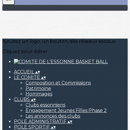
Ajoutez un logo, un bouton, des réseaux sociaux
Cliquez pour éditer
ACCUEIL
▴
▾
LE COMITE
▴
▾
Composition et Commissions
Patrimoine
Hommages
CLUBS
▴
▾
Clubs essonniens
Engagement Jeunes Filles Phase 2
Les annonces des clubs
POLE ADMINISTRATIF
▴
▾
POLE SPORTIF
▴
▾