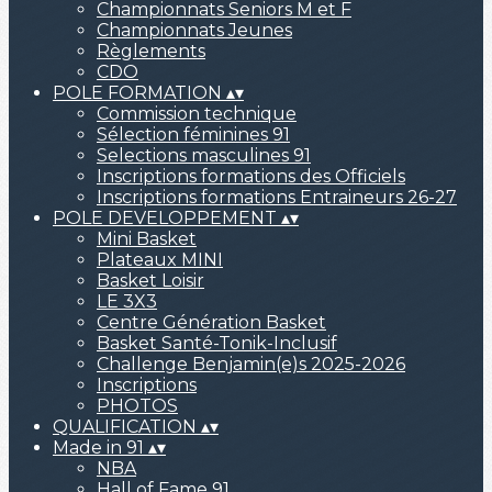
Championnats Seniors M et F
Championnats Jeunes
Règlements
CDO
POLE FORMATION
▴
▾
Commission technique
Sélection féminines 91
Selections masculines 91
Inscriptions formations des Officiels
Inscriptions formations Entraineurs 26-27
POLE DEVELOPPEMENT
▴
▾
Mini Basket
Plateaux MINI
Basket Loisir
LE 3X3
Centre Génération Basket
Basket Santé-Tonik-Inclusif
Challenge Benjamin(e)s 2025-2026
Inscriptions
PHOTOS
QUALIFICATION
▴
▾
Made in 91
▴
▾
NBA
Hall of Fame 91