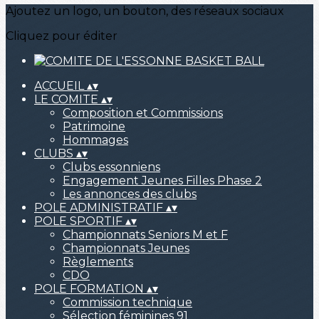
Ajoutez un logo, un bouton, des réseaux sociaux
Cliquez pour éditer
ACCUEIL
▴
▾
LE COMITE
▴
▾
Composition et Commissions
Patrimoine
Hommages
CLUBS
▴
▾
Clubs essonniens
Engagement Jeunes Filles Phase 2
Les annonces des clubs
POLE ADMINISTRATIF
▴
▾
POLE SPORTIF
▴
▾
Championnats Seniors M et F
Championnats Jeunes
Règlements
CDO
POLE FORMATION
▴
▾
Commission technique
Sélection féminines 91