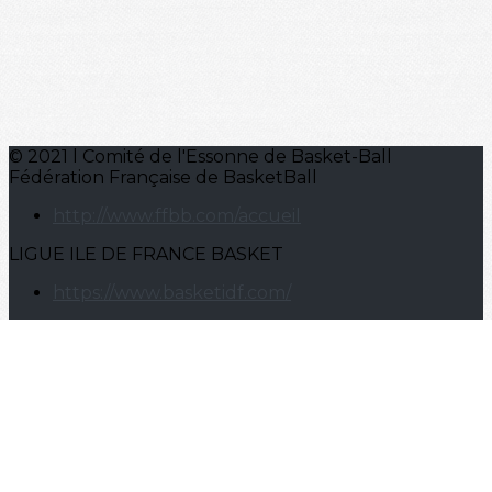
© 2021 l Comité de l'Essonne de Basket-Ball
Fédération Française de BasketBall
http://www.ffbb.com/accueil
LIGUE ILE DE FRANCE BASKET
https://www.basketidf.com/
Je m'abonne à la newsletter
OK
Plan du site
Licences