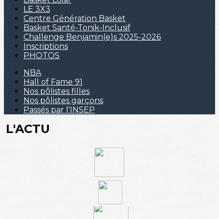
LE 3X3
Centre Génération Basket
Basket Santé-Tonik-Inclusif
Challenge Benjamin(e)s 2025-2026
Inscriptions
PHOTOS
NBA
Hall of Fame 91
Nos pôlistes filles
Nos pôlistes garçons
Passés par l'INSEP
L'ACTU