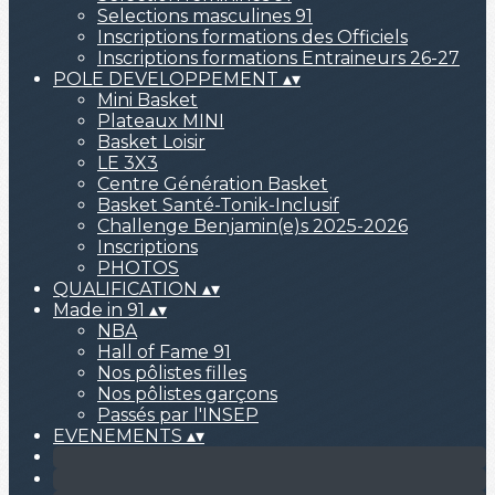
Selections masculines 91
Inscriptions formations des Officiels
Inscriptions formations Entraineurs 26-27
POLE DEVELOPPEMENT
▴
▾
Mini Basket
Plateaux MINI
Basket Loisir
LE 3X3
Centre Génération Basket
Basket Santé-Tonik-Inclusif
Challenge Benjamin(e)s 2025-2026
Inscriptions
PHOTOS
QUALIFICATION
▴
▾
Made in 91
▴
▾
NBA
Hall of Fame 91
Nos pôlistes filles
Nos pôlistes garçons
Passés par l'INSEP
EVENEMENTS
▴
▾