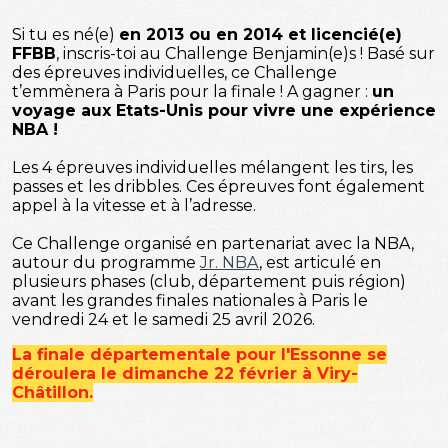
Si tu es né(e)
en 2013 ou en 2014 et licencié(e)
FFBB
, inscris-toi au Challenge Benjamin(e)s ! Basé sur
des épreuves individuelles, ce Challenge
t’emmènera à Paris pour la finale ! A gagner :
un
voyage aux Etats-Unis pour vivre une expérience
NBA !
Les 4 épreuves individuelles mélangent les tirs, les
passes et les dribbles. Ces épreuves font également
appel à la vitesse et à l’adresse.
Ce Challenge organisé en partenariat avec la NBA,
autour du programme
Jr. NBA
, est articulé en
plusieurs phases (club, département puis région)
avant les grandes finales nationales à Paris le
vendredi 24 et le samedi 25 avril 2026.
La finale départementale pour l'Essonne se
déroulera le dimanche 22 février à Viry-
Châtillon.