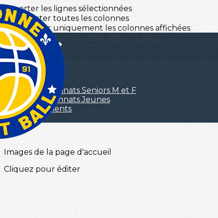
Exporter les lignes sélectionnées
Exporter toutes les colonnes
Exporter uniquement les colonnes affichées
Menu
<
>
Championnats Seniors M et F
Championnats Jeunes
Règlements
CDO
?>
Images de la page d'accueil
Cliquez pour éditer