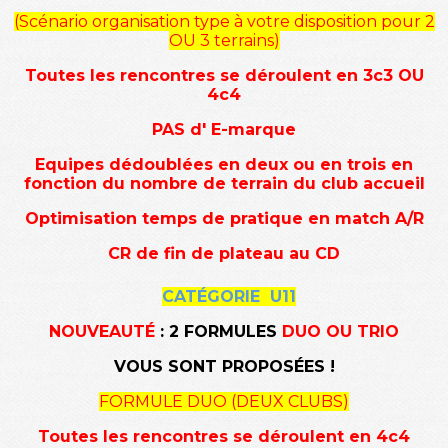
(Scénario organisation type à votre disposition pour 2
OU 3 terrains)
Toutes les rencontres se déroulent
en 3c3 OU
4c4
PAS d' E-marque
Equipes dédoublées en deux ou en trois en
fonction du nombre de terrain du club accueil
Optimisation temps de pratique en match A/R
CR de fin de plateau au CD
CATÉGORIE U11
NOUVEAUTÉ
: 2 FORMULES
DUO OU TRIO
VOUS SONT PROPOSÉES !
FORMULE DUO (DEUX CLUBS)
Toutes les rencontres se déroulent
en 4c4