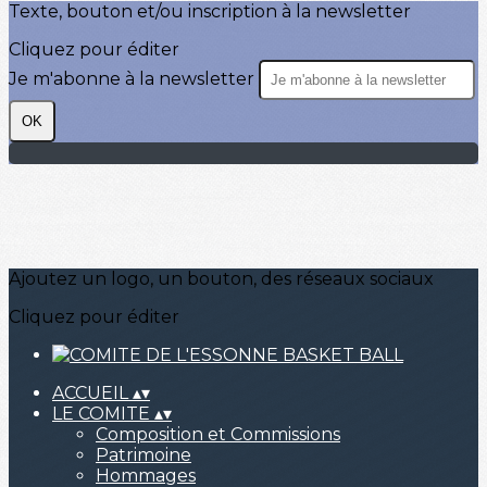
Texte, bouton et/ou inscription à la newsletter
Cliquez pour éditer
Je m'abonne à la newsletter
OK
Ajoutez un logo, un bouton, des réseaux sociaux
Cliquez pour éditer
ACCUEIL
▴
▾
LE COMITE
▴
▾
Composition et Commissions
Patrimoine
Hommages