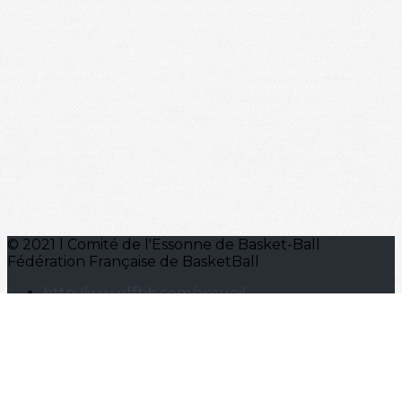
© 2021 l Comité de l'Essonne de Basket-Ball
Fédération Française de BasketBall
http://www.ffbb.com/accueil
LIGUE ILE DE FRANCE BASKET
https://www.basketidf.com/
Je m'abonne à la newsletter