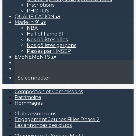
Inscriptions
PHOTOS
QUALIFICATION
▴
▾
Made in 91
▴
▾
NBA
Hall of Fame 91
Nos pôlistes filles
Nos pôlistes garçons
Passés par l'INSEP
EVENEMENTS
▴
▾
Se connecter
Composition et Commissions
Patrimoine
Hommages
Clubs essonniens
Engagement Jeunes Filles Phase 2
Les annonces des clubs
Championnats Seniors M et F