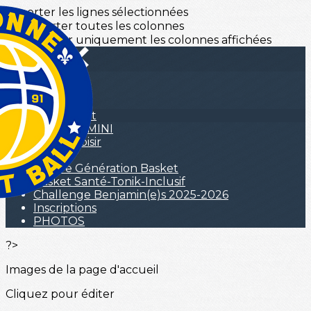
Exporter les lignes sélectionnées
Exporter toutes les colonnes
Exporter uniquement les colonnes affichées
Menu
<
>
Mini Basket
Plateaux MINI
Basket Loisir
LE 3X3
Centre Génération Basket
Basket Santé-Tonik-Inclusif
Challenge Benjamin(e)s 2025-2026
Inscriptions
PHOTOS
?>
Images de la page d'accueil
Cliquez pour éditer