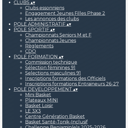
CLUBS
▴
▾
Clubs essonniens
Engagement Jeunes Filles Phase 2
Les annonces des clubs
POLE ADMINISTRATIF
▴
▾
POLE SPORTIF
▴
▾
Championnats Seniors M et F
Championnats Jeunes
Règlements
CDO
POLE FORMATION
▴
▾
Commission technique
Sélection féminines 91
Selections masculines 91
Inscriptions formations des Officiels
Inscriptions formations Entraineurs 26-27
POLE DEVELOPPEMENT
▴
▾
Mini Basket
Plateaux MINI
Basket Loisir
LE 3X3
Centre Génération Basket
Basket Santé-Tonik-Inclusif
Challenge Benjamin(e)s 2025-2026